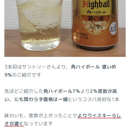
3本目はサントリーさんより、
角ハイボール 濃いめ
9%
のご紹介です
先ほどご紹介した
角ハイボール7%
より
2%度数が高
い、にも関わらず価格は一緒
というコスパ良好な1本
味わいも、度数が上がったことで
よりウイスキーらし
さが濃く
なっています