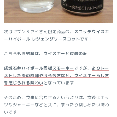
次はセブン＆アイさん限定商品の、
スコッチウイスキ
ーハイボール レジェンダリースコット
です！
こちらも
原材料は、ウイスキーと炭酸のみ
成城石井ハイボール同様
スモーキー
ですが、
よりトー
ストした麦の風味やほろ苦さなど、ウイスキーらしさ
を感じられる味わい
となっています
そのため、食事に合わせるというよりは、食後にナッ
ツやジャーキーなどと共に、まったり楽しみたい味わ
いです