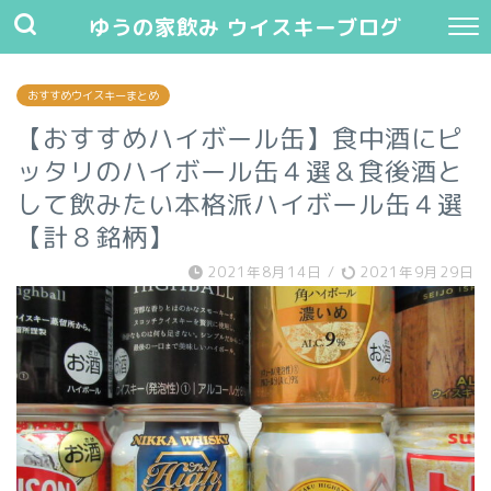
ゆうの家飲み ウイスキーブログ
おすすめウイスキーまとめ
【おすすめハイボール缶】食中酒にピ
ッタリのハイボール缶４選＆食後酒と
して飲みたい本格派ハイボール缶４選
【計８銘柄】
2021年8月14日
/
2021年9月29日