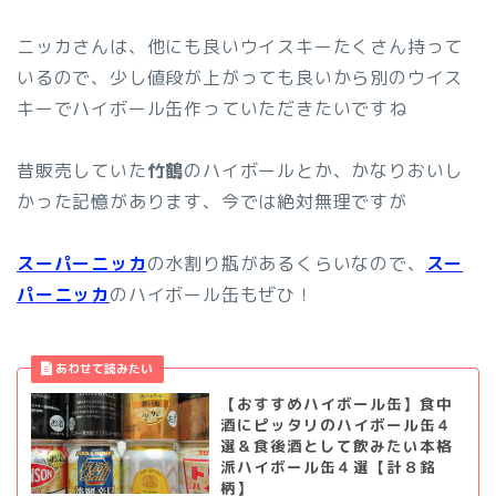
ニッカさんは、他にも良いウイスキーたくさん持って
いるので、少し値段が上がっても良いから別のウイス
キーでハイボール缶作っていただきたいですね
昔販売していた
竹鶴
のハイボールとか、かなりおいし
かった記憶があります、今では絶対無理ですが
スーパーニッカ
の水割り瓶があるくらいなので、
スー
パーニッカ
のハイボール缶もぜひ！
【おすすめハイボール缶】食中
酒にピッタリのハイボール缶４
選＆食後酒として飲みたい本格
派ハイボール缶４選【計８銘
柄】