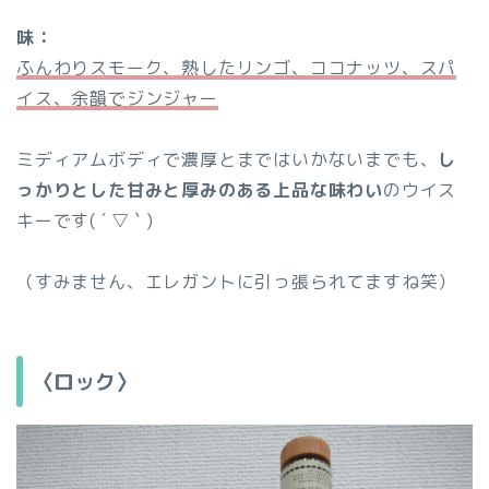
味：
ふんわりスモーク、熟したリンゴ、ココナッツ、スパ
イス、余韻でジンジャー
ミディアムボディで濃厚とまではいかないまでも、
し
っかりとした甘みと厚みのある上品な味わい
のウイス
キーです( ´ ▽ ` )
（すみません、エレガントに引っ張られてますね笑）
〈ロック〉