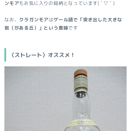
ンモア
もお気に入りの銘柄となっています( ´ ▽ ` )
なお、
クラガンモア
は
ゲール語で「突き出した大きな
岩（がある丘）」という意味
です
〈ストレート〉オススメ！