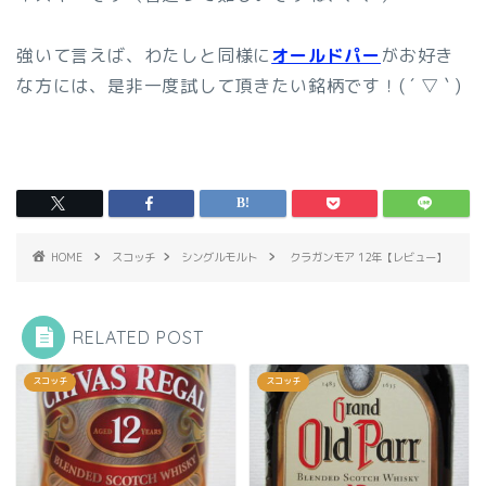
強いて言えば、わたしと同様に
オールドパー
がお好き
な方には、是非一度試して頂きたい銘柄です！( ´ ▽ ` )
HOME
スコッチ
シングルモルト
クラガンモア 12年【レビュー】
RELATED POST
スコッチ
スコッチ