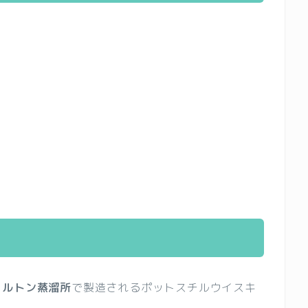
〉
ドルトン蒸溜所
で製造されるポットスチルウイスキ