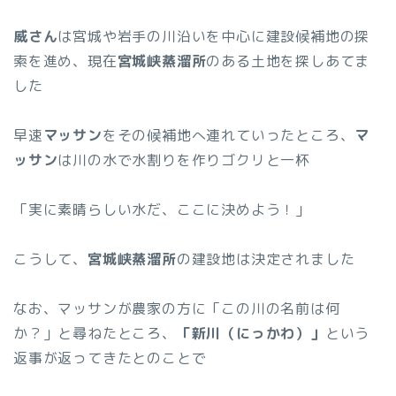
威さん
は宮城や岩手の川沿いを中心に建設候補地の探
索を進め、現在
宮城峡蒸溜所
のある土地を探しあてま
した
早速
マッサン
をその候補地へ連れていったところ、
マ
ッサン
は川の水で水割りを作りゴクリと一杯
「実に素晴らしい水だ、ここに決めよう！」
こうして、
宮城峡蒸溜所
の建設地は決定されました
なお、マッサンが農家の方に「この川の名前は何
か？」と尋ねたところ、
「新川（にっかわ）」
という
返事が返ってきたとのことで