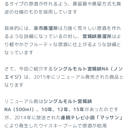
るタイプの原酒が作れるよう、蒸留器や蒸留方式も真
逆の仕様のものを採用しています
具体的には、
余市蒸溜所
は力強く荒々しい原酒を作れ
るような設備になっているの対し、
宮城峡蒸溜所
はよ
り軽やかでフルーティな原酒に仕上がるような設備と
なっています
さて、今回ご紹介する
シングルモルト宮城峡NA（ノン
エイジ）
は、2015年にリニューアル発売された商品と
なります
リニューアル前は
シングルモルト宮城峡
NA（500ml）、10年、12年、15年
があったのです
が、2014年に放送された
連続テレビ小説「マッサン」
により発生したウイスキーブームで原酒が枯渇