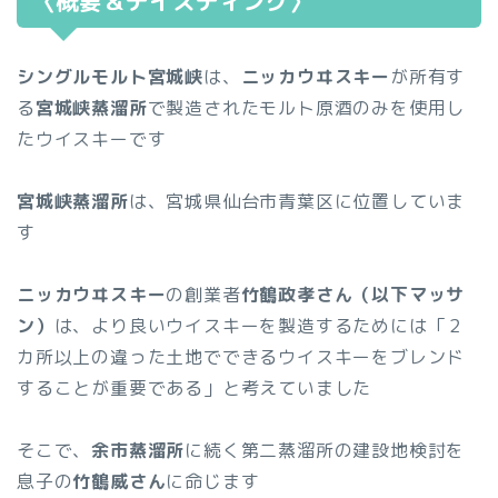
〈概要＆テイスティング〉
シングルモルト宮城峡
は、
ニッカウヰスキー
が所有す
る
宮城峡蒸溜所
で製造されたモルト原酒のみを使用し
たウイスキーです
宮城峡蒸溜所
は、宮城県仙台市青葉区に位置していま
す
ニッカウヰスキー
の創業者
竹鶴政孝さん（以下マッサ
ン）
は、より良いウイスキーを製造するためには「２
カ所以上の違った土地でできるウイスキーをブレンド
することが重要である」と考えていました
そこで、
余市蒸溜所
に続く第二蒸溜所の建設地検討を
息子の
竹鶴威さん
に命じます