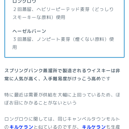
ロングロウ
２回蒸留、ヘビリーピーテッド麦芽（どっしり
スモーキーな原料）使用
ヘーゼルバーン
３回蒸留、ノンピート麦芽（煙くない原料）使
用
スプリングバンク蒸溜所で製造されるウイスキーは非
常に人気が高く、入手難易度がけっこう高め
です
特に最近は需要が供給を大幅に上回っているため、ほ
ぼお目にかかることがないという
ロングロウに関しては、同じキャンベルタウンモルト
の
キルケラン
と似ているのですが、
キルケラン
も生産