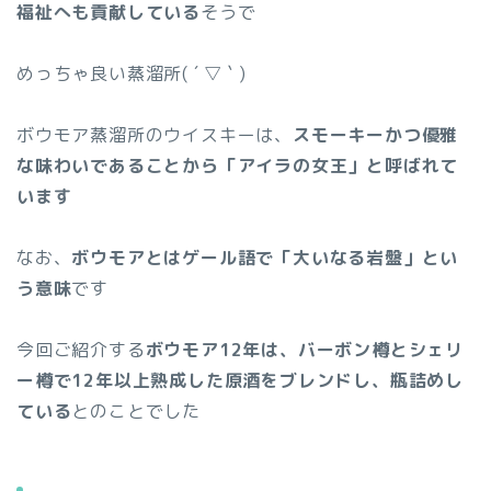
福祉へも貢献している
そうで
めっちゃ良い蒸溜所( ´ ▽ ` )
ボウモア蒸溜所のウイスキーは、
スモーキーかつ優雅
な味わいであることから「アイラの女王」と呼ばれて
います
なお、
ボウモアとはゲール語で「大いなる岩盤」とい
う意味
です
今回ご紹介する
ボウモア12年は、バーボン樽とシェリ
ー樽で12年以上熟成した原酒をブレンドし、瓶詰めし
ている
とのことでした