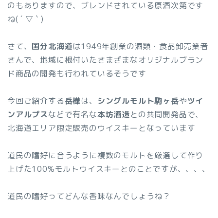
のもありますので、ブレンドされている原酒次第です
ね( ´ ▽ ` )
さて、
国分北海道
は1949年創業の酒類・食品卸売業者
さんで、地域に根付いたさまざまなオリジナルブラン
ド商品の開発も行われているそうです
今回ご紹介する
岳樺
は、
シングルモルト駒ヶ岳
や
ツイ
ンアルプス
などで有名な
本坊酒造
との共同開発品で、
北海道エリア限定販売のウイスキーとなっています
道民の嗜好に合うように複数のモルトを厳選して作り
上げた100%モルトウイスキーとのことですが、、、、
道民の嗜好ってどんな香味なんでしょうね？