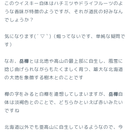
このウイスキー自体はハチミツやドライフルーツのよ
うな香味が特徴のようですが、それが道民の好みなん
でしょうか？
気になります( ´ ▽ ` )（煽ってないです、単純な疑問で
す）
なお、
岳樺
とは北地や高山の最上部に自生し、風雪に
捻じ曲げられながらもたくましく育つ、雄大な北海道
の大地を象徴する樹木とのことです
樺の字をみると白樺を連想してしまいますが、
岳樺
自
体は淡褐色とのことで、どちらかといえば赤いみたい
ですね
北海道以外でも亜高山に自生しているようなので、今