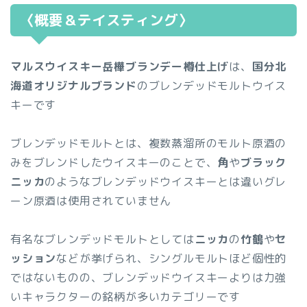
〈概要＆テイスティング〉
マルスウイスキー岳樺ブランデー樽仕上げ
は、
国分北
海道オリジナルブランド
のブレンデッドモルトウイス
キーです
ブレンデッドモルトとは、複数蒸溜所のモルト原酒の
みをブレンドしたウイスキーのことで、
角
や
ブラック
ニッカ
のようなブレンデッドウイスキーとは違いグレ
ーン原酒は使用されていません
有名なブレンデッドモルトとしては
ニッカ
の
竹鶴
や
セ
ッション
などが挙げられ、シングルモルトほど個性的
ではないものの、ブレンデッドウイスキーよりは力強
いキャラクターの銘柄が多いカテゴリーです