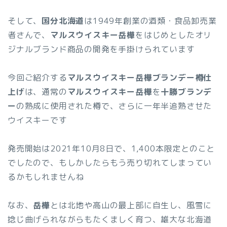
そして、
国分北海道
は1949年創業の酒類・食品卸売業
者さんで、
マルスウイスキー岳樺
をはじめとしたオリ
ジナルブランド商品の開発を手掛けられています
今回ご紹介する
マルスウイスキー岳樺ブランデー樽仕
上げ
は、通常の
マルスウイスキー岳樺
を
十勝ブランデ
ー
の熟成に使用された樽で、さらに一年半追熟させた
ウイスキーです
発売開始は2021年10月8日で、1,400本限定とのこと
でしたので、もしかしたらもう売り切れてしまってい
るかもしれませんね
なお、
岳樺
とは北地や高山の最上部に自生し、風雪に
捻じ曲げられながらもたくましく育つ、雄大な北海道